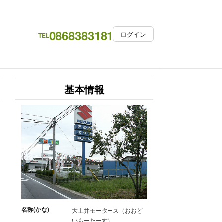
0868383181
ログイン
TEL
基本情報
名称(かな)
大土井モータース（おおど
いもーたーす）