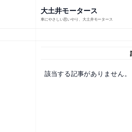
内
大土井モータース
容
車にやさしい思いやり、大土井モータース
を
ス
キ
ッ
プ
該当する記事がありません。