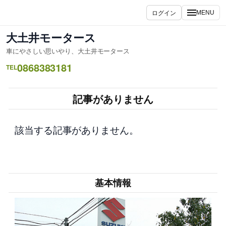
内
ログイン
MENU
容
を
大土井モータース
ス
車にやさしい思いやり、大土井モータース
キ
0868383181
ッ
TEL
プ
記事がありません
該当する記事がありません。
基本情報