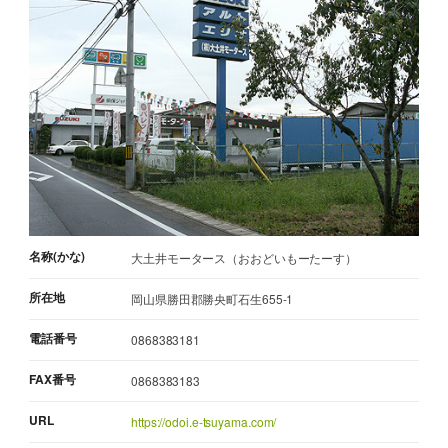
名称(かな)
大土井モータース（おおどいもーたーす）
所在地
岡山県勝田郡勝央町石生655-1
電話番号
0868383181
FAX番号
0868383183
URL
https://odoi.e-tsuyama.com/