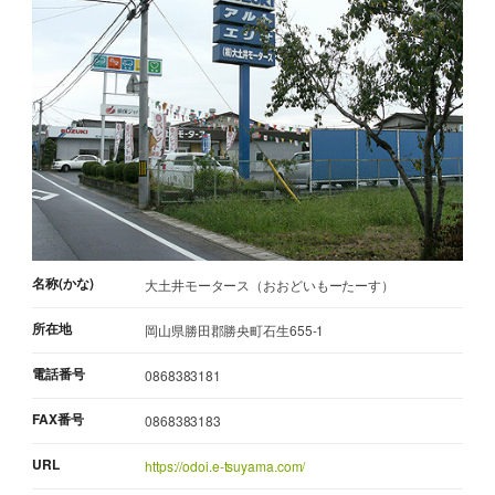
名称(かな)
大土井モータース（おおどいもーたーす）
所在地
岡山県勝田郡勝央町石生655-1
電話番号
0868383181
FAX番号
0868383183
URL
https://odoi.e-tsuyama.com/