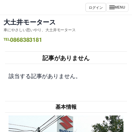
内
ログイン
MENU
容
を
大土井モータース
ス
車にやさしい思いやり、大土井モータース
キ
0868383181
ッ
TEL
プ
記事がありません
該当する記事がありません。
基本情報