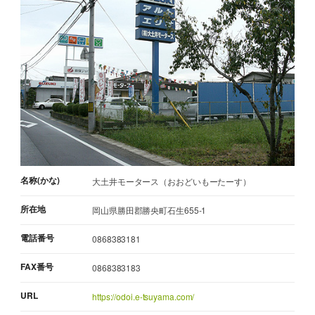
名称(かな)
大土井モータース（おおどいもーたーす）
所在地
岡山県勝田郡勝央町石生655-1
電話番号
0868383181
FAX番号
0868383183
URL
https://odoi.e-tsuyama.com/