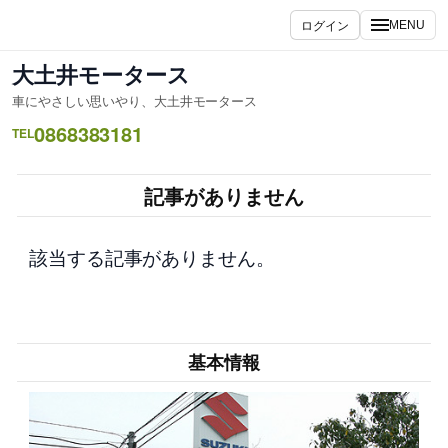
内
ログイン
MENU
容
を
大土井モータース
ス
車にやさしい思いやり、大土井モータース
キ
0868383181
ッ
TEL
プ
記事がありません
該当する記事がありません。
基本情報