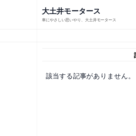
内
大土井モータース
容
車にやさしい思いやり、大土井モータース
を
ス
キ
ッ
プ
該当する記事がありません。