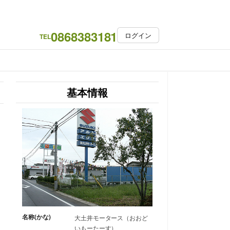
0868383181
ログイン
TEL
基本情報
名称(かな)
大土井モータース（おおど
いもーたーす）