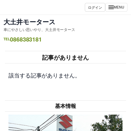
内
ログイン
MENU
容
を
大土井モータース
ス
車にやさしい思いやり、大土井モータース
キ
0868383181
ッ
TEL
プ
記事がありません
該当する記事がありません。
基本情報