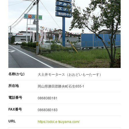
名称(かな)
大土井モータース（おおどいもーたーす）
所在地
岡山県勝田郡勝央町石生655-1
電話番号
0868383181
FAX番号
0868383183
URL
https://odoi.e-tsuyama.com/