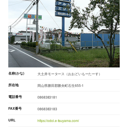
名称(かな)
大土井モータース（おおどいもーたーす）
所在地
岡山県勝田郡勝央町石生655-1
電話番号
0868383181
FAX番号
0868383183
URL
https://odoi.e-tsuyama.com/