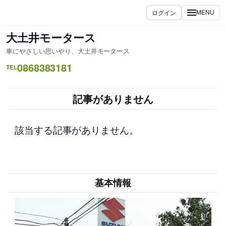
内
ログイン
MENU
容
を
大土井モータース
ス
車にやさしい思いやり、大土井モータース
キ
0868383181
ッ
TEL
プ
記事がありません
該当する記事がありません。
基本情報