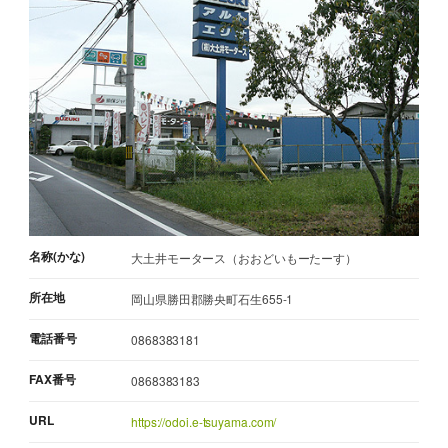
名称(かな)
大土井モータース（おおどいもーたーす）
所在地
岡山県勝田郡勝央町石生655-1
電話番号
0868383181
FAX番号
0868383183
URL
https://odoi.e-tsuyama.com/