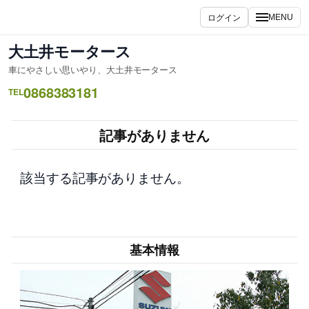
内
ログイン
MENU
容
を
大土井モータース
ス
車にやさしい思いやり、大土井モータース
キ
0868383181
ッ
TEL
プ
記事がありません
該当する記事がありません。
基本情報