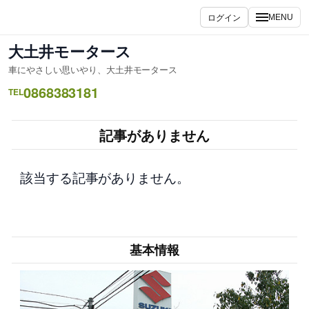
内
ログイン
MENU
容
を
大土井モータース
ス
車にやさしい思いやり、大土井モータース
キ
0868383181
ッ
TEL
プ
記事がありません
該当する記事がありません。
基本情報