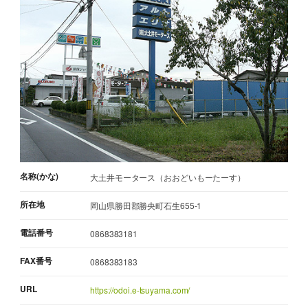
名称(かな)
大土井モータース（おおどいもーたーす）
所在地
岡山県勝田郡勝央町石生655-1
電話番号
0868383181
FAX番号
0868383183
URL
https://odoi.e-tsuyama.com/