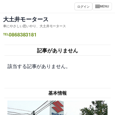
内
ログイン
MENU
容
を
大土井モータース
ス
車にやさしい思いやり、大土井モータース
キ
0868383181
ッ
TEL
プ
記事がありません
該当する記事がありません。
基本情報