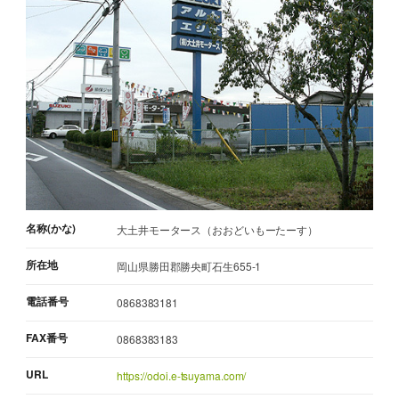
名称(かな)
大土井モータース（おおどいもーたーす）
所在地
岡山県勝田郡勝央町石生655-1
電話番号
0868383181
FAX番号
0868383183
URL
https://odoi.e-tsuyama.com/