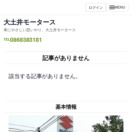
内
ログイン
MENU
容
を
大土井モータース
ス
車にやさしい思いやり、大土井モータース
キ
0868383181
ッ
TEL
プ
記事がありません
該当する記事がありません。
基本情報