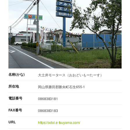
名称(かな)
大土井モータース（おおどいもーたーす）
所在地
岡山県勝田郡勝央町石生655-1
電話番号
0868383181
FAX番号
0868383183
URL
https://odoi.e-tsuyama.com/