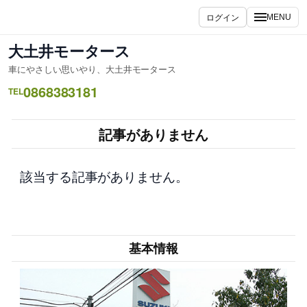
内
ログイン
MENU
容
を
大土井モータース
ス
車にやさしい思いやり、大土井モータース
キ
0868383181
ッ
TEL
プ
記事がありません
該当する記事がありません。
基本情報