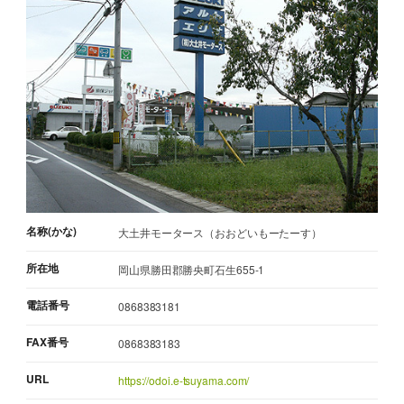
名称(かな)
大土井モータース（おおどいもーたーす）
所在地
岡山県勝田郡勝央町石生655-1
電話番号
0868383181
FAX番号
0868383183
URL
https://odoi.e-tsuyama.com/