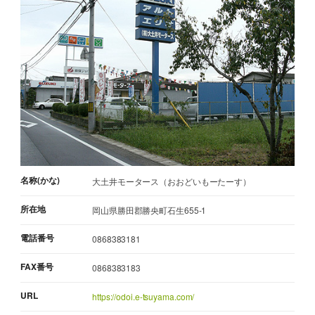
名称(かな)
大土井モータース（おおどいもーたーす）
所在地
岡山県勝田郡勝央町石生655-1
電話番号
0868383181
FAX番号
0868383183
URL
https://odoi.e-tsuyama.com/