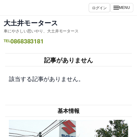
内
ログイン
MENU
容
を
大土井モータース
ス
車にやさしい思いやり、大土井モータース
キ
0868383181
ッ
TEL
プ
記事がありません
該当する記事がありません。
基本情報