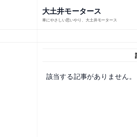
内
大土井モータース
容
車にやさしい思いやり、大土井モータース
を
ス
キ
ッ
プ
該当する記事がありません。