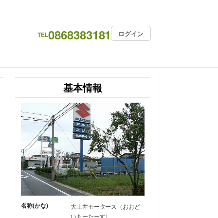
0868383181
ログイン
TEL
基本情報
名称(かな)
大土井モータース（おおど
いもーたーす）