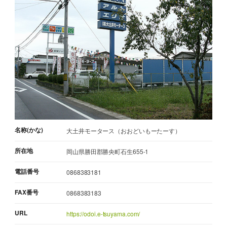
名称(かな)
大土井モータース（おおどいもーたーす）
所在地
岡山県勝田郡勝央町石生655-1
電話番号
0868383181
FAX番号
0868383183
URL
https://odoi.e-tsuyama.com/