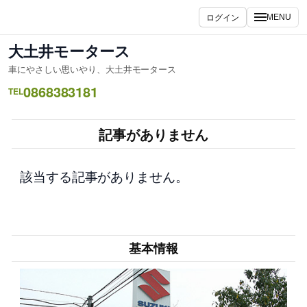
内
ログイン
MENU
容
を
大土井モータース
ス
車にやさしい思いやり、大土井モータース
キ
0868383181
ッ
TEL
プ
記事がありません
該当する記事がありません。
基本情報